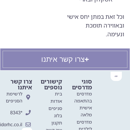
וכל זאת במתן יחס אישי
ובאווירה תומכת
ונעימה.
צרו קשר איתנו
סוגי
קישורים
צרו קשר
מדרסים
נוספים
איתנו
מדרסים
בית
לרשימת
בהתאמה
הסניפים
אודות
אישית
סניפים
*8343
מלאה
בלוג
מדרסים
תקנון
dorhc.co.il
לילדים
צור קשר