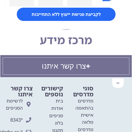
כבר 
ומעל 
יותר 
ומעבר. 
לקביעת פגישת ייעוץ ללא התחייבות
מ25 
הגעתי 
שנה, 
כאובה, 
א
מאז 
כפופה, 
מרכז מידע
שהייתי 
מדדה 
ילדה 
ואבודה 
קטנה, 
מנסיונו
ואין 
ת 
צרו קשר איתנו
הולם 
כושלים 
יותר 
להבריא 
מהשם 
את 
סוגי
קישורים
צרו קשר
מלאך 
הרגליים
מדרסים
נוספים
איתנו
כדי 
. 
מדרסים
בית
לרשימת
לתאר.
דורבנות
בהתאמה
הסניפים
אודות
מלאך 
, שניים. 
אישית
סניפים
תמיד 
מלאך 
*8343
מלאה
בלוג
זמין, 
קיבל 
מדרסים
תקנון
נגיש, 
אותי 