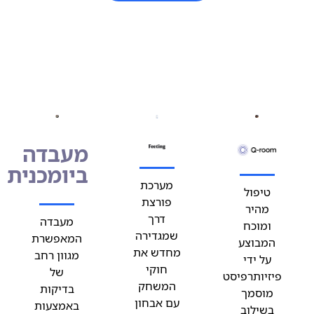
מעבדה
ביומכנית
מערכת
טיפול
פורצת
מהיר
דרך
מעבדה
ומוכח
שמגדירה
המאפשרת
המבוצע
מחדש את
מגוון רחב
על ידי
חוקי
של
פיזיותרפיסט
המשחק
בדיקות
מוסמך
עם אבחון
באמצעות
בשילוב