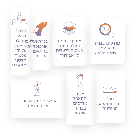
טיפול
בכאב,
איסוף נתונים
ניהולו
בניית נעליים
מדרסים בבנייה
בתלת מימד
ומניעתו
אורטופדיות
ובהתאמה
בשיטה בלעדית
על ידי
בהתאמה
אישית מלאה
ל ״אבידור״
מכשור
אישית
חדשני
ומתקדם
ייצור
והתאמת
נעלי
התאמת מגוון אביזרים
מדרסים
נוחות ממיטב
אורתופדיים
בבנייה
המותגים
אישית