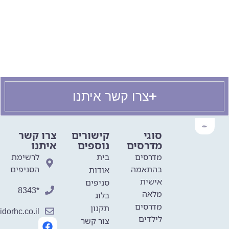
בשונה מנעל רגילה, נעל נוחות צריכה להיות
נוחה כבר מהרגע הראשון. נסו ללכת בה
בחנות ולבדוק מהי התחושה בעת הצעידה.
צרו קשר איתנו
סוגי
קישורים
צרו קשר
מדרסים
נוספים
איתנו
מדרסים
בית
לרשימת
בהתאמה
הסניפים
אודות
אישית
סניפים
*8343
מלאה
בלוג
מדרסים
תקנון
dorhc.co.il
לילדים
צור קשר