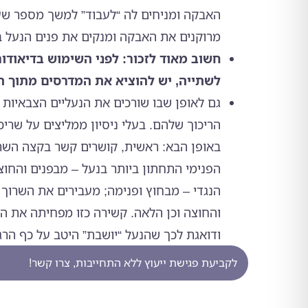
האבקה ומניחים לה “לעבוד” למשך מספר שעו
מרוקנים את האבקה ומנקים את פנים הנעל 
חשוב מאוד לזכור: לפני השימוש בדיאודו
לשתייה, יש להוציא את המדרסים מתוך הנ
גם לאופן שבו שורכים את הנעליים הצבאיות
הריכוך שלהם. בעלי ניסיון ממליצים על שרי
באופן הבא: ראשית, קושרים קשר בקצה השרו
הפנימי התחתון ביותר בנעל – מבפנים והחוצ
הנגדי – מבחוץ ופנימה; מעבירים את השרוך
והחוצה וכן הלאה. קשירה כזו מפחיתה את ה
ודואגת לכך שהנעל “יושבת” היטב על כף הרג
לקביעת פגישת ייעוץ ללא התחייבות, צרו קשר!