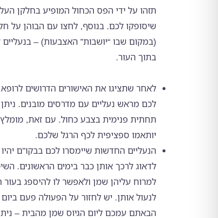
תזהו על ידי הפס הכחול המופיע בחלקן העליו
שיסופקו לכם. בנוסף, לחצו עם הבוהן על חל
(במקום שבו “יושבות” האצבעות) – בנעליים
בתוך העור.
לאחר שתציגו את האישורים הדרושים לרופא 
לכם מראש נעליים עם מדרסים מובנים. ניתן 
תחתית פנימית בצבע כחול. עם זאת, מומלץ 
יותאמו ספציפית לכף הרגל שלכם.
הנעליים החדשות שיימסרו לכם בבקו”ם יהיו
לדאוג לרכך אותן כבר בימים הראשונים. השי
למרוח עליהן שמן ולאפשר לו להיספג בעור ה
לנעול אותן. יש לחזור על הפעולה פעם ביו
הבאתם עמכם ליום הגיוס שמן מהבית – ני