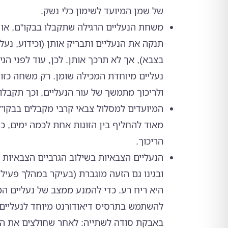
של שמן המיועד לשימון כלי נשק.
משחת הנעליים הרגילה שתקבלו בבקו”ם, או 
תנקה את הנעליים ותבריק אותן (וכידוע, נעל
בצבא), אך לא תרכך אותן. לכן, עוד לפני הג
נעליים מיוחדת המכילה שומן. רק משחה כזו
ולריכוך מתמשך של עור הנעליים, וכך תקבלו נ
המיועדים למסלול צבאי קרבי מקבלים בבקו”ם 
מאוד להחליף בין הזוגות אחת לכמה ימים, כ
הריכוך.
הנעליים הצבאיות בשילוב הגרביים הצבאיות י
ובגינו גם הזעה מוגברת (בעיקר במהלך פעי
היא ריח רע. כדי להמנע ממצב של נעליים המד
להשתמש בתרסיס דיאודורנט מיוחד לנעליים.
באבקת סודה לשתייה: לאחר שחולצים את הנ