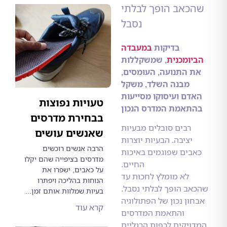
כאב הופך לבלתי
נסבל
בדיקות
במעבדה
יומכנית
, שמשקללות
 התנועה, העומסים,
מבנה השלד, משקל
דם ועיסוקו מסייעות
טעויות נפוצות
תאמת המדרס הנכון
בבחירת מדרסים
רבים סובלים מבעיות
שאנשים עושים
יציבה. הבעיות יוצרות
הרבה אנשים רוכשים
בים שפוגמים באיכות
מדרסים בציפייה שהם יקלו
החיים.
על כאבים, ישפרו את
לא מומלץ לחכות עד
הנוחות בהליכה ויפתרו
ב הופך לבלתי נסבל.
בעיות שמלוות אותם זמן...
ון נכון של הפתולוגיה
קרא עוד
והתאמת המדרסים
ויקים לכפות הרגליים