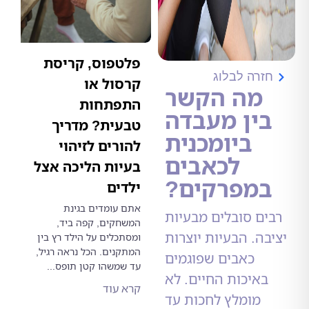
פלטפוס, קריסת
רה לבלוג
קרסול או
מה הקשר
התפתחות
ין מעבדה
טבעית? מדריך
ביומכנית
להורים לזיהוי
לכאבים
בעיות הליכה אצל
מפרקים?
ילדים
אתם עומדים בגינת
ם סובלים מבעיות
המשחקים, קפה ביד,
ה. הבעיות יוצרות
ומסתכלים על הילד רץ בין
המתקנים. הכל נראה רגיל,
כאבים שפוגמים
עד שמשהו קטן תופס...
איכות החיים. לא
קרא עוד
מומלץ לחכות עד