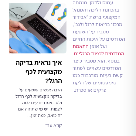
עמוס ולדמן, מומחה
הכוונת הליכה והמנהל
קצועי ברשת “אבידור
זי בריאות לרגל ולגב”,
מסביר על השפעת
סים על איכות החיים
ועל אופן
התאמת
רסים לכפות הרגליים
.
וסף, הוא מסביר כיצד
איך נראית בדיקה
דרסים עשויים לפתור
מקצועית לכף
 בעיות מורכבות כמו
הרגל?
סימפטומים של דלקת
פרקים או סכרת.
הרבה אנשים שומעים על
בדיקה מקצועית לכף הרגל
ולא באמת יודעים למה
לצפות. יש מי שתוהה אם
זה כואב, כמה זמן...
קרא עוד