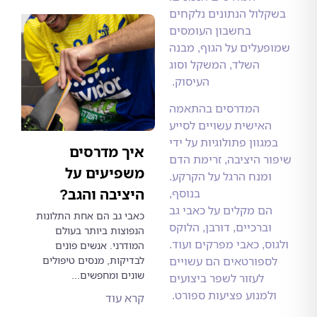
לול הנתונים נלקחים
בחשבון העומסים
עלים על הגוף, מבנה
השלד, המשקל וסוג
העיסוק.
המדרסים בהתאמה
האישית עשויים לסייע
גוון פתולוגיות על ידי
איך מדרסים
ר היציבה, זרימת הדם
משפיעים על
ומנח הרגל על הקרקע.
היציבה והגב?
בנוסף,
הם מקלים על כאבי גב
כאבי גב הם אחת התלונות
וברכיים, דורבן, הלוקס
הנפוצות ביותר בעולם
ס, כאבי מפרקים ועוד.
המודרני. אנשים פונים
לבדיקות, מנסים טיפולים
ספורטאים הם עשויים
שונים ומחפשים...
לעזור לשפר ביצועים
למנוע פציעות ספורט.
קרא עוד