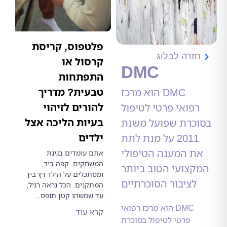
פלטפוס, קריסת
רה לבלוג
קרסול או
DMC
התפתחות
טבעית? מדריך
DMC הוא מרכז
להורים לזיהוי
פואי פרטי לטיפול
בעיות הליכה אצל
כרת שפועל משנת
ילדים
2011 על מנת לתת
 המענה הטיפולי
אתם עומדים בגינת
המשחקים, קפה ביד,
צועי הטוב ביותר
ומסתכלים על הילד רץ בין
ציבור הסוכרתיים
המתקנים. הכל נראה רגיל,
עד שמשהו קטן תופס...
DMC הוא מרכז רפואי
קרא עוד
פרטי לטיפול בסוכרת