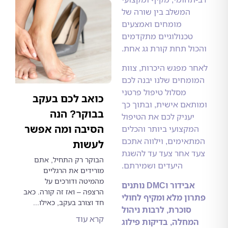
המשלב בין שורה של
מומחים ואמצעים
טכנולוגיים מתקדמים
ול תחת קורת גג אחת.
ר מפגש היכרות, צוות
מחים שלנו יבנה לכם
מסלול טיפול פרטני
כואב לכם בעקב
תאם אישית, ובתוך כך
בבוקר? הנה
יעניק לכם את הטיפול
הסיבה ומה אפשר
מקצועי ביותר והכלים
אימים, וילווה אתכם
לעשות
 אחר צעד עד להשגת
הבוקר רק התחיל, אתם
היעדים ושמירתם.
מורידים את הרגליים
מהמיטה ודורכים על
אבידור וDMC נותנים
הרצפה – ואז זה קורה. כאב
ון מלא ומקיף לחולי
חד וצורב בעקב, כאילו...
סוכרת, לרבות ניהול
קרא עוד
מחלה, בדיקות פילוג