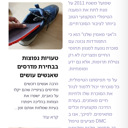
שפועל משנת 2011 על
מנת לתת את המענה
טיפולי המקצועי הטוב
תר לציבור הסוכרתיים.
י מאמין שלנו” הוא כי
התמודדות נכונה עם
ת נוגעת למגוון תחומי
החיים ומצריכה לא רק
טעויות נפוצות
 תרופות, אלא גם ידע
בבחירת מדרסים
ומומחיות.
שאנשים עושים
י תפיסתנו הטיפולית,
הרבה אנשים רוכשים
כרתי יכול ללמוד לנהל
מדרסים בציפייה שהם יקלו
 הסוכרת שלו ולחיות
על כאבים, ישפרו את
חיים מאוזנים, בעזרת
הנוחות בהליכה ויפתרו
דרכה מקצועית וכלים
בעיות שמלוות אותם זמן...
תאימים. לפיכך, אנו ב
קרא עוד
DMC מציעים טיפול
תחומי, מקיף ומקצועי