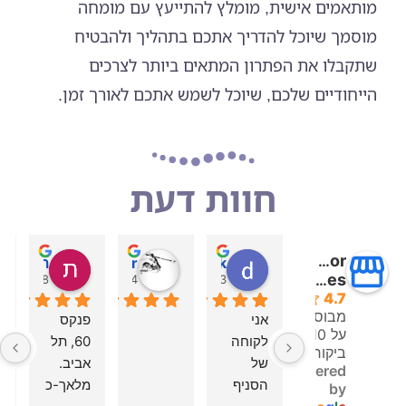
מותאמים אישית, מומלץ להתייעץ עם מומחה
מוסמך שיוכל להדריך אתכם בתהליך ולהבטיח
שתקבלו את הפתרון המתאים ביותר לצרכים
הייחודיים שלכם, שיוכל לשמש אתכם לאורך זמן.
חוות דעת
Avidor
danielle melnick
Toam Benor
תמר אלימלך
insoles
08:18 25 Aug 25
13:14 03 Sep 25
15:33 03 Sep 25
4.7
מבוסס
אני 
פנקס 
על 410
לקוחה 
60, תל 
מ
ביקורות
של 
אביב. 
powered
הסניף 
מלאך-כ
by