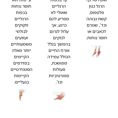
הרגל כגון
הרגליים
חוסר נוחות
פלטפוס,
שאולי לא
בכפות
קשת גבוהה
מפריע להם
הרגליים
וכד’, שגורם
כרגע, אך
וזקוקים
לכאבים או
עלול לגרום
לבולמי
חוסר נוחות.
לנזקים
זעזועים
בהמשך בגלל
משמעותיים
אורח החיים
יותר מאלה
הכולל עמידה
הקיימים
ממושכת,
במדרסים
פעולות
הסטנדרטיים
ספורטיביות
הקיימות
וכו’.
בנעליים.