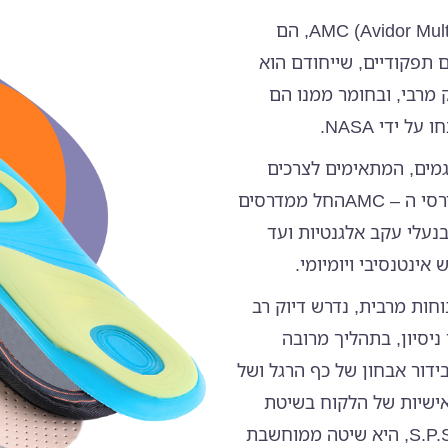
מכל מוצריה של רשת אבידור, מדרסי ה – (AMC (Avidor Multi Color, הם
 תפקודיים, שייחודם הוא
מרבי, ובחומר ממנו הם
 ידי NASA.
רות ודגמים, המתאימים לצרכים
שונים. בסניפי אבידור תוכלו למצוא את כל סוגי מדרסי ה – AMCהחל ממדרסים
ימוש בנעלי עקב אלגנטיות ועד
 ולהבטיח ללקוח נוחות מרבית, נדרש דיוק רב
ניסיון, בתהליך מרובה
דור אבחון של כף הרגל ושל
אישיות של הלקוח בשיטת
הכפפה הפולימרית – שיטת ה – S.P.S. שיטת ה- S.P.S, היא שיטה ממוחשבת