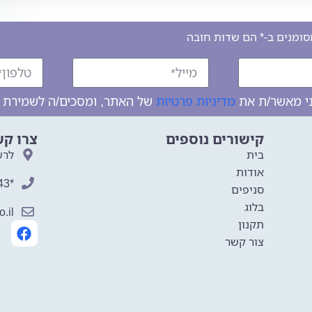
ומנים ב-* הם שדות חובה
ני מאשר/ת את
מדיניות פרטיות
של האתר, ומסכים/ה לשמירת המ
קישורים נוספים
צרו קש
בית
לרש
אודות
*8343
סניפים
בלוג
.il
תקנון
צור קשר