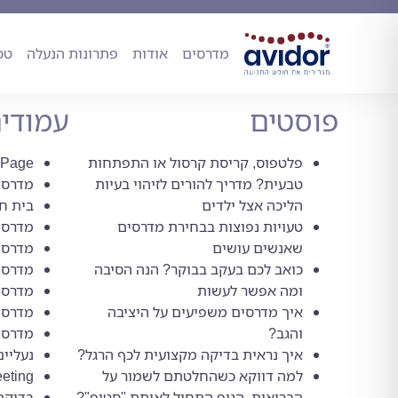
מדרסים
אודות
פתרונות הנעל
מדרסים
אודות
פתרונות הנעלה
טכ
פוסטים
עמודי
פלטפוס, קריסת קרסול או התפתחות
 Page
טבעית? מדריך להורים לזיהוי בעיות
מדרסי
הליכה אצל ילדים
בית ח
טעויות נפוצות בבחירת מדרסים
מדרסים
שאנשים עושים
מדרסים לדו
כואב לכם בעקב בבוקר? הנה הסיבה
מדרסים 
ומה אפשר לעשות
מדרסים
איך מדרסים משפיעים על היציבה
מדרסים
והגב?
מדרסים 
איך נראית בדיקה מקצועית לכף הרגל?
נעליים
למה דווקא כשהחלטתם לשמור על
eting
הבריאות, הגוף התחיל לאותת "סטופ"?
בדיקת 