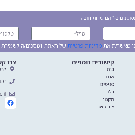
ומנים ב-* הם שדות חובה
ני מאשר/ת את
מדיניות פרטיות
של האתר, ומסכים/ה לשמירת המ
קישורים נוספים
צרו קש
בית
לרש
אודות
*8343
סניפים
בלוג
.il
תקנון
צור קשר