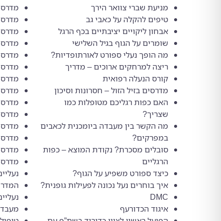
מניעת שברי צוואר הירך
מדרסים
טיפים להקלה על כאבי גב
מדרסי
אבחון ליקויים יציבתיים בכף הרגל
מדרסי
שומרים על הגוף בגיל השלישי
מדרסים
מה הופך נעלי ספורט לאורתופדיות?
מדרסי
ריצה למרחקים ארוכים – מדריך
מדרסי
קורס הנעלה רפואית
מדרסי
מדרסים בזיל הזול – חסרונות וסיכון
מדרסי
האם כפות רגליכם מטופלות כמו
מדרסי
שצריך?
מדרסי
מה הקשר בין מעבדה ביומכנית לכאבים
מדרסי
במפרקים?
מדרסים
סובלים מסכרת? נקודת המוצא – כפות
מדרסי
הרגליים
מדרסי
כיצד ספורט משפיע על הגוף?
נעליים 
איך בוחרים נעל נכונה לפעילות גופנית?
המדרי
DMC
נעליי
איגוד הכדורעף
מעבדה
הפועל ראשון לציון כדוריד בשת”פ עם
טיפול 