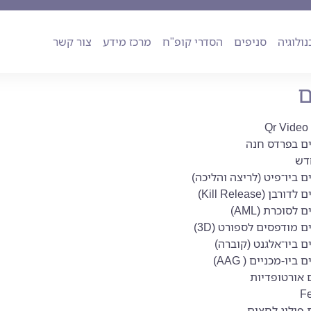
ה
טכנולוגיה
סניפים
הסדרי קופ"ח
מרכז מידע
צור קשר
נולוגיה
סניפים
הסדרי קופ"ח
מרכז מידע
צור קשר
ם
Qr Video
ם בפרדס חנה
דש
 ביו־פיט (לריצה והליכה)
רבן (Kill Release)
לסוכרת (AML)
 מודפסים לספורט (3D)
 ביו־אלגנט (קוברה)
ביו-מכניים ( AAG)
 אורטופדיות
Fe
פילוג לחצים