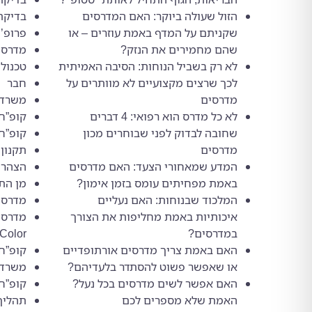
הזול שעולה ביוקר: האם המדרסים
בדיקת
שקניתם על המדף באמת עוזרים – או
פרופ’ 
שהם מחמירים את הנזק?
מדרסי
לא רק בשביל הנוחות: הסיבה האמיתית
טכנולו
לכך שרצים מקצועיים לא מוותרים על
חבר
מדרסים
משרד ה
לא כל מדרס הוא רפואי: 4 דברים
קופ”ח
שחובה לבדוק לפני שבוחרים מכון
קופ”ח
מדרסים
תקנון
המדע שמאחורי הצעד: האם מדרסים
הצהרת
באמת מפחיתים עומס בזמן אימון?
מן הת
המלכוד שבנוחות: האם נעליים
מדרסי
איכותיות באמת מחליפות את הצורך
במדרסים?
 Color
האם באמת צריך מדרסים אורתופדיים
קופ”ח
או שאפשר פשוט להסתדר בלעדיהם?
משרד 
האם אפשר לשים מדרסים בכל נעל?
קופ”ח
האמת שלא מספרים לכם
תהליך