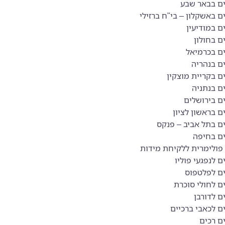
ם בבאר שבע
 באשקלון – בי"ח ברזילי
 במודיעין
ם בחולון
ם בכרמיאל
ם בנהריה
ם בקריית מוצקין
ם בנתניה
ם בירושלים
 בראשון לציון
ם בתל אביב – פנקס
ם בחיפה
פולימרית ללקיחת מידות
 לנפגעי פוליו
ם לפלטפוס
ם לחולי סוכרת
ם לדורבן
ם לכאבי ברכיים
ם רכים