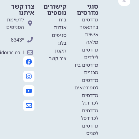
סוגי
קישורים
צרו קשר
מדרסים
נוספים
איתנו
מדרסים
בית
לרשימת
בהתאמה
הסניפים
אודות
אישית
סניפים
*8343
מלאה
בלוג
מדרסים
תקנון
dorhc.co.il
לילדים
צור קשר
מדרסים ביו
מכניים
מדרסים
לספורטאים
מדרסים
לכדורגל
מדרסים
לכדורסל
מדרסים
לטניס