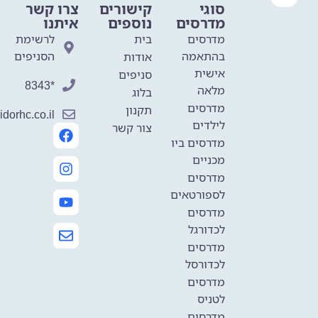
סוגי
קישורים
צרו קשר
מדרסים
נוספים
איתנו
מדרסים
בית
לרשימת
בהתאמה
הסניפים
אודות
אישית
סניפים
*8343
מלאה
בלוג
מדרסים
תקנון
dorhc.co.il
לילדים
צור קשר
מדרסים ביו
מכניים
מדרסים
לספורטאים
מדרסים
לכדורגל
מדרסים
לכדורסל
מדרסים
לטניס
מדרסים