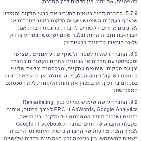
משפטיים, אם יהיו, בין הלקוח לבין החברה;
5.7.9. החברה תהיה רשאית להעביר את פרטי הלקוח והמידע
שנאסף בעקבות השימוש שעשה הלקוח באתר לחברות או
לארגונים אחרים הקשורים לחברה, כדוגמת חברת-אם,
חברה-בת וחברה אחות ובלבד שהם ישתמשו במידע זה רק
על-פי הוראות מדיניות פרטיות זו;
8.9. החברה רשאית למסור ולשתף מידע אנונימי, מצרפי
וסטטיסטי עם חברות או ארגונים אחרים הקשורים בחברה
וכן עם ספקים, שותפים עסקיים, מפרסמים וכל צד שלישי
בהתאם לשיקול דעתה הבלעדי והמוחלט, אך היא לא תחשוף
בפניהם ביודעין, או במכוון את זהות הלקוחות ללא הסכמתם
המפורשת;
9.9. החברה עושה שימוש בכלים כגון Remarketing,
AdWords, Google Analytics ו- PPC לצורך פרסום, איסוף
נתונים ושיפור חווית המשתמש של הלקוח. בין השאר,
מקבלת החברה שירותים מחברות Facebook ו Google
לצורך הצגת מודעות של החברה ברשת האינטרנט. החברה
רשאית להשתמש, בין בעצמה ובין באמצעות צדדים שלישיים