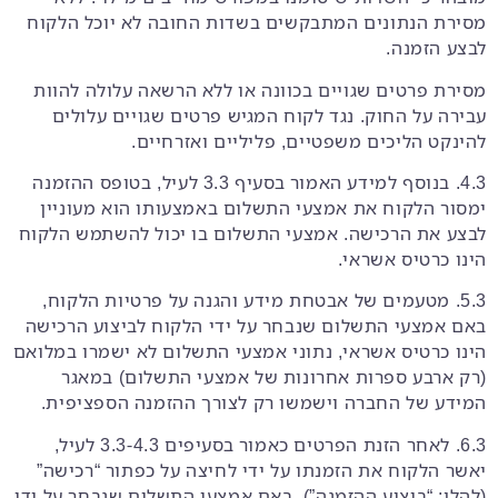
מסירת הנתונים המתבקשים בשדות החובה לא יוכל הלקוח
לבצע הזמנה.
מסירת פרטים שגויים בכוונה או ללא הרשאה עלולה להוות
עבירה על החוק. נגד לקוח המגיש פרטים שגויים עלולים
להינקט הליכים משפטיים, פליליים ואזרחיים.
4.3. בנוסף למידע האמור בסעיף 3.3 לעיל, בטופס ההזמנה
ימסור הלקוח את אמצעי התשלום באמצעותו הוא מעוניין
לבצע את הרכישה. אמצעי התשלום בו יכול להשתמש הלקוח
הינו כרטיס אשראי.
5.3. מטעמים של אבטחת מידע והגנה על פרטיות הלקוח,
באם אמצעי התשלום שנבחר על ידי הלקוח לביצוע הרכישה
הינו כרטיס אשראי, נתוני אמצעי התשלום לא ישמרו במלואם
(רק ארבע ספרות אחרונות של אמצעי התשלום) במאגר
המידע של החברה וישמשו רק לצורך ההזמנה הספציפית.
6.3. לאחר הזנת הפרטים כאמור בסעיפים 3.3-4.3 לעיל,
יאשר הלקוח את הזמנתו על ידי לחיצה על כפתור “רכישה”
(להלן: “ביצוע ההזמנה”). באם אמצעי התשלום שנבחר על ידי