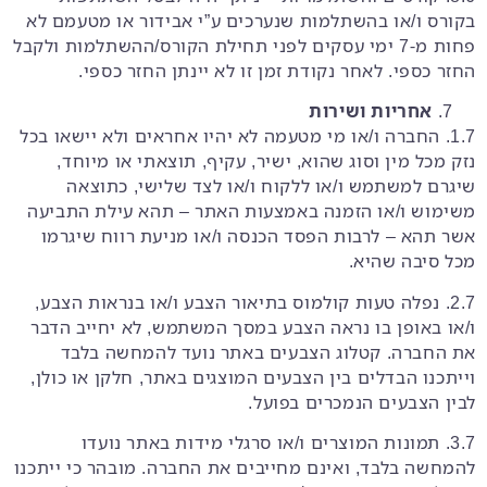
בקורס ו/או בהשתלמות שנערכים ע”י אבידור או מטעמם לא
פחות מ-7 ימי עסקים לפני תחילת הקורס/ההשתלמות ולקבל
החזר כספי. לאחר נקודת זמן זו לא יינתן החזר כספי.
אחריות ושירות
1.7. החברה ו/או מי מטעמה לא יהיו אחראים ולא יישאו בכל
נזק מכל מין וסוג שהוא, ישיר, עקיף, תוצאתי או מיוחד,
שיגרם למשתמש ו/או ללקוח ו/או לצד שלישי, כתוצאה
משימוש ו/או הזמנה באמצעות האתר – תהא עילת התביעה
אשר תהא – לרבות הפסד הכנסה ו/או מניעת רווח שיגרמו
מכל סיבה שהיא.
2.7. נפלה טעות קולמוס בתיאור הצבע ו/או בנראות הצבע,
ו/או באופן בו נראה הצבע במסך המשתמש, לא יחייב הדבר
את החברה. קטלוג הצבעים באתר נועד להמחשה בלבד
וייתכנו הבדלים בין הצבעים המוצגים באתר, חלקן או כולן,
לבין הצבעים הנמכרים בפועל.
3.7. תמונות המוצרים ו/או סרגלי מידות באתר נועדו
להמחשה בלבד, ואינם מחייבים את החברה. מובהר כי ייתכנו