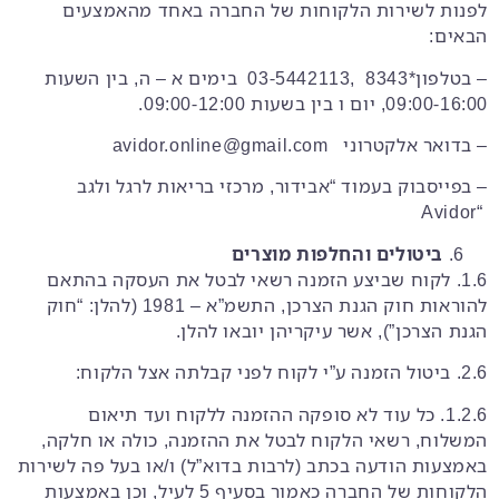
לפנות לשירות הלקוחות של החברה באחד מהאמצעים
הבאים:
– בטלפון*8343 ,03-5442113 בימים א – ה, בין השעות
09:00-16:00, יום ו בין בשעות 09:00-12:00.
– בדואר אלקטרוני avidor.online@gmail.com
– בפייסבוק בעמוד “אבידור, מרכזי בריאות לרגל ולגב
“Avidor
ביטולים והחלפות מוצרים
1.6. לקוח שביצע הזמנה רשאי לבטל את העסקה בהתאם
להוראות חוק הגנת הצרכן, התשמ”א – 1981 (להלן: “חוק
הגנת הצרכן”), אשר עיקריהן יובאו להלן.
2.6. ביטול הזמנה ע”י לקוח לפני קבלתה אצל הלקוח:
1.2.6. כל עוד לא סופקה ההזמנה ללקוח ועד תיאום
המשלוח, רשאי הלקוח לבטל את ההזמנה, כולה או חלקה,
באמצעות הודעה בכתב (לרבות בדוא”ל) ו/או בעל פה לשירות
הלקוחות של החברה כאמור בסעיף ‎5 לעיל, וכן באמצעות