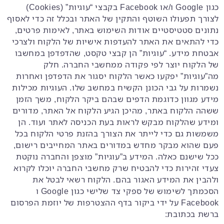
כגון Google ו/או Facebook בקבצי “עוגיות” (Cookies)
לצורך תפעולו השוטף והתקין של האתר ובכלל זה כדי לאסוף
נתונים סטטיסטיים אודות השימוש באתר, לאימות פרטים,
כדי להתאים את האתר להעדפות אישיות של הלקוח ולצרכי
אבטחת מידע. “עוגיות” הן קבצי טקסט, שהדפדפן במחשבו
של הלקוח יוצר לפי פקודה ממחשבי החברה. חלק
מה”עוגיות” יפקעו כאשר הלקוח יסגור את הדפדפן ואחרות
נשמרות על גבי הכונן הקשיח במחשב שלו. העוגיות מכילות
מידע מגוון כדוגמת הדפים שבהם ביקר הלקוח, משך הזמן
ששהה הלקוח באתר, מהיכן הגיע הלקוח אל האתר, מדורים
ומידע שהלקוח מבקש לראות בעת הכניסה לאתר ועוד. הן
משמשות גם כדי לייתר את הצורך בהזנת פרטי הלקוח בכל
פעם שהוא מבקר מחדש במדורים באתר המחייבים רישום,
ככל שישנם כאלה. המידע ב”עוגיות” מוצפן והחברה נוקטת
צעדי זהירות כדי להבטיח שרק מחשבי החברה יוכלו לקרוא
ולהבין את המידע האגור בהם. הלקוח רשאי לבטל את
הסכמתך לשימוש של ספקי צד שלישי כגון Google ו
Facebook על ידי ביקור בדף ההצטרפות של יוזמת הפרסום
ברשת בכתובת: