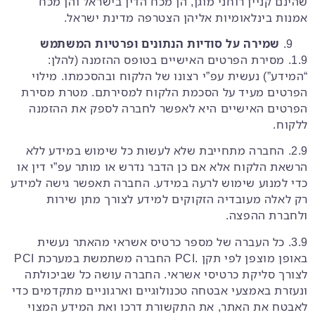
שהינם קניין רוחני מוגן, הן מכח הדין בישראל והן מכח
אמנות בינלאומיות אליהן הצטרפה מדינת ישראל.
שמירה על סודיות הנתונים ופרטיות המשתמש
1.9. מסירת הפרטים האישיים בטופס ההזמנה (להלן:
“המידע”) נעשית עפ”י רצונו של הלקוח ובהסכמתו. מילוי
הפרטים מעיד על הסכמת הלקוח למסירתם. מטרת מסירת
הפרטים האישיים היא לאפשר לחברה לספק את ההזמנה
ללקוח.
2.9. החברה מתחייבת שלא לעשות כל שימוש במידע ללא
הרשאת הלקוח אלא אם כן הדבר נדרש או מותר עפ”י דין או
כדי למנוע שימוש לרעה במידע. החברה תאפשר גישה למידע
רק לאלה מעובדיה הזקוקים למידע לצורך מתן שירות
ולחברת ההפצה.
3.9. כל העברה של מספר כרטיס אשראי מהאתר נעשית
באופן מוצפן לפי תקן .PCI החברה משתמשת במערכת PCI
לצורך סליקת כרטיסי אשראי. החברה עושה כל שביכולתה
ונעזרת באמצעי אבטחה טכנולוגיים וארגוניים מתקדמים כדי
לאבטח את האתר, את התקשורת דרכו ואת המידע המצוי