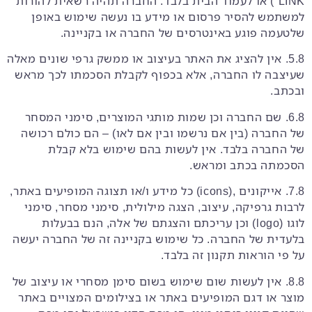
LINK”) או לעמוד הבית בלבד. החברה תהיה רשאית להורות
למשתמש להסיר פרסום או מידע בו נעשה שימוש באופן
שלטעמה פוגע באינטרסים של החברה או בקניינה.
5.8. אין להציג את האתר בעיצוב או ממשק גרפי שונים מאלה
שעיצבה לו החברה, אלא בכפוף לקבלת הסכמתו לכך מראש
ובכתב.
6.8. שם החברה וכן שמות מותגי המוצרים, סימני המסחר
של החברה (בין אם נרשמו ובין אם לאו) – הם כולם רכושה
של החברה בלבד. אין לעשות בהם שימוש בלא קבלת
הסכמתה בכתב ומראש.
7.8. אייקונים ,(icons) כל מידע ו/או תצוגה המופיעים באתר,
לרבות גרפיקה, עיצוב, הצגה מילולית, סימני מסחר, סימני
לוגו (logo) וכן עריכתם והצגתם של אלה, הנם בבעלות
בלעדית של החברה. כל שימוש בקניינה זה של החברה יעשה
על פי הוראות תקנון זה בלבד.
8.8. אין לעשות שום שימוש בשום סימן מסחרי או עיצוב של
מוצר או דגם המופיעים באתר או בצילומים המצויים באתר