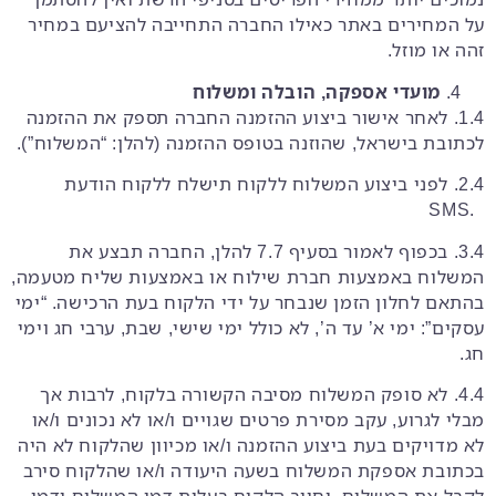
על המחירים באתר כאילו החברה התחייבה להציעם במחיר
זהה או מוזל.
מועדי אספקה, הובלה ומשלוח
1.4. לאחר אישור ביצוע ההזמנה החברה תספק את ההזמנה
לכתובת בישראל, שהוזנה בטופס ההזמנה (להלן: “המשלוח”).
2.4. לפני ביצוע המשלוח ללקוח תישלח ללקוח הודעת
.SMS
3.4. בכפוף לאמור בסעיף ‎7.7 להלן, החברה תבצע את
המשלוח באמצעות חברת שילוח או באמצעות שליח מטעמה,
בהתאם לחלון הזמן שנבחר על ידי הלקוח בעת הרכישה. “ימי
עסקים”: ימי א’ עד ה’, לא כולל ימי שישי, שבת, ערבי חג וימי
חג.
4.4. לא סופק המשלוח מסיבה הקשורה בלקוח, לרבות אך
מבלי לגרוע, עקב מסירת פרטים שגויים ו/או לא נכונים ו/או
לא מדויקים בעת ביצוע ההזמנה ו/או מכיוון שהלקוח לא היה
בכתובת אספקת המשלוח בשעה היעודה ו/או שהלקוח סירב
לקבל את המשלוח, יחויב הלקוח בעלות דמי המשלוח ודמי