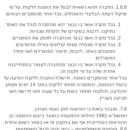
1.6.6. החברה תהא רשאית לבטל את הזמנת הלקוח, על פי
שיקול דעתה הבלעדי והמוחלט, בכל אחד מהמקרים הבאים:
בכל מקרה אשר בו נבצר יהא מהחברה לנהל את האתר
כתיקנו, לרבות במקרים של תקלות טכניות.
בכל מקרה אשר נבצר מהחברה לספק את המוצרים.
בכל מקרה שנפלה טעות קולמוס באילו מהפרטים
המוצגים באתר, לרבות, תיאור המוצר/ים ו/או מחיר
המוצר/ים.
בכל מקרה אשר בו נבצר מהחברה לעמוד בהתחייבות
אחרת שלה על פי תקנון זה.
בכל אחד מהמקרים כאמור, תישלח החברה ללקוח הודעה על
ביטול ההזמנה, והתמורה תוחזר ללקוח בתוך 14 ימים ממתן
ההודעה, והלקוח מוותר בזאת על כל טענה ו/או דרישה ו/או
תביעה בעניין.
7.6. מובהר בזאת כי הוראות חוק הגנת הצרכן,
התשמ”א-1981 החלות והתקפות במועד ביצוע ההזמנה הן
ההוראות המחייבות אף אם בתקנון זה או באתר רשום אחרת.
8.6. קורסים והשתלמויות – ניתן יהיה לבטל השתתפות