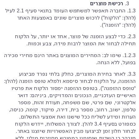
רכישת מוצרים
1.3. החברה תאפשר למשתמש העומד בתנאי סעיף ‎2.1 לעיל
(להלן: “הלקוח”) לרכוש מוצרים שונים באמצעות האתר
(להלן: “הזמנה”).
2.3. כדי לבצע הזמנה של מוצר, אחד או יותר, על הלקוח
תחילה לבחור את המוצר לרבות מידה, צבע וכמות.
1.2.3. שימו לב: המחירים המוצגים באתר הינם מחירי מכירה
בפועל, ללא הנחה.
3.3. לאחר בחירת המוצרים, כחלק בלתי נפרד מביצוע
ההזמנה, על הלקוח לבחור סיסמא ולמלא טופס הזמנה (להלן:
“טופס ההזמנה”). בטופס ההזמנה ימסור הלקוח את פרטיו
האישיים העדכניים, הנכונים והמדויקים, ביניהם: דואר
אלקטרוני, שם פרטי, שם משפחה, תעודת זהות, מספר
טלפון, ישוב, רחוב, מספר בית, דירה, מיקוד, קומה, כניסה,
הערות ומידע לשליח ככל שישנו ואת אמצעי התשלום,
כמפורט בסעיף 3.4 להלן. לצורך המשלוח, יידרש הלקוח
לבחור חלון זמן לביצועו מבין האפשרויות שיוצגו באתר.
מובהר כי השדות שיסומנו במפורש מחייבים מילוי. ללא