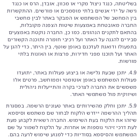
בשליטתה, כנגד ניצול מקרי או מכוון, אובדן, הרס או כנגד
גישה על ידי אנשים בלתי מוסמכים או מורשים. ההתקשרות
בין המחשב של המשתמש או המבקר באתר לבין מחשבי
החברה מאובטחת באמצעות שיטות הצפנה מקובלות,
בהתאם לתקנים הנהוגים. כמו כן, החברה נוקטת באמצעים
סבירים להגנה על האתר ועל רכיבי חומרה ותוכנה הקשורים
בתפעולו ודואגת לעדכנם באופן שוטף, בין היתר, כדי להגן על
האתר ועל תוכנו מפני חדירות, פרצות או האזנות בלתי
מורשות.
4.9. יתכן שבעת גלישה או ביצוע פעולות באתר, יתועדו
פעולות המשתמש באופן אוטומטי וממוחשב, פרטים אלו
משמשים את החברה לצרכי בקרה והתייעלות ניהולית
ושיווקית מול משתמשי האתר.
5.9. יתכן וחלק מהשירותים באתר טעונים הרשמה. במסגרת
תהליך ההרשמה יידרש הלקוח לבחור שם משתמש וסיסמא
שיזהו את הלקוח בעת השימוש. החברה רשאית לקבוע מעת
לעת דרכי זיהוי נוספות או אחרות. על הלקוח לשמור על שם
המשתמש והסיסמא בסודיות כדי למנוע שימוש לרעה בהם.