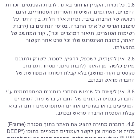
1.8. כל זכויות הקניין הרוחני באתר, לרבות הפטנטים, זכויות
היוצרים, המדגמים, השיטות והסודות המסחריים, הינם
רכושה של החברה בלבד. זכויות אלה חלות, בין היתר, על
עיצובו הגרפי של אתר החברה, בסיסי הנתונים בו (לרבות
רשימות המוצרים, תיאור המוצרים וכד’), קוד המחשב של
האתר, כתובת האינטרנט שלו וכל פרט אחר הקשור
בהפעלתו.
2.8. אין להעתיק, לשכפל, להפיץ, למכור, לשווק ולתרגם
מידע כלשהו מן האתר (לרבות סימני מסחר, תמונות,
טקסטים וקוד-מחשב) בלא קבלת רשותה המפורשת של
החברה מראש ובכתב.
3.8. אין לעשות כל שימוש מסחרי בנתונים המתפרסמים ע”י
החברה, בבסיס הנתונים של החברה, ברשימות המוצרים
המופיעים בו או בפרטים אחרים המתפרסמים החברה בלא
קבלת הסכמת החברה מראש ובכתב.
4.8. החברה מתירה להציג את האתר בתוך מסגרת (Frame)
גלויה או סמויה וכן לקשר לעמודים המצויים בתוכו (“DEEP