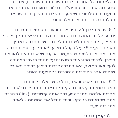
בשליטתם של החברה, לרבות שביתות, השבתות, אסונות
טבע, מזג אוויר חריג וכיוצ”ב, תקלות במערכת המחשוב או
במערכות הטלפונים שיפגעו בהשלמת תהליך הרכישה או
תקלות בשירות הדואר האלקטרוני.
8.7. פרטי היצרן ו/או היבואן והוראות הטיפול במוצרים
יופיעו על גבי המוצרים בהזמנה. היה והמידע אינו זמין על גבי
המוצר, ניתן לפנות לשירות הלקוחות של החברה באופן
האמור בסעיף ‎5 לעיל לקבל המידע ו/או מידע נוסף. החברה
אינה אחראית לשימוש שיעשה הלקוח שלא בהתאם להוראות
היצרן, לרבות ההוראות המוצגות על תווית היצרן הצמודה
לנעל ו/או המוצר, ו/או החברה לרבות ביצוע כביסה ו/או כל
שימוש אחר במוצרים הנמכרים באמצעות האתר.
9.7. החברה לא אחראית, ככל שיש כאלה, לתכנים
המפורסמים בקישורים הקיימים באתר והמובילים לאתרים
אחרים אליהם ניתן להגיע דרך אותה קישורית .(link) החברה
אינה מתחייבת כי הקישורית תוביל את המשתמש לאתר
אינטרנט פעיל.
קניין רוחני