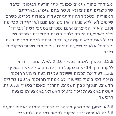
“אבידור” בתוך 7 ימים ממועד מתן הודעת הביטול, ובלבד
שהמוצרים תקינים ולא נעשה בהם שימוש, באריזתם
המקורית, כשכל התוויות/תגיות עדיין צמודות לפריט, כשהם
שלמים ו/או ללא פגיעה ו/או נזק ו/או פגם ו/או קלקול מכל מין
וסוג. הואיל והמוצרים אינם נמכרים בסניפי רשת “אבידור”
אלא באמצעות האתר בלבד, השבת המוצרים במקרה של
ביטול כאמור לא תיעשה על ידי השבתם לאחת מסניפי רשת
“אבידור” אלא באמצעות תיאום שילוח מול שירות הלקוחות
בלבד.
3.3.6. בכפוף לאמור בסעיף ‎2.3.6 לעיל, החברה תחזיר
ללקוח, תוך 14 ימים מקבלת הודעת הביטול כאמור בסעיף
‎1.3.6 לעיל את הסכום ששולם על ידו בעת ביצוע ההזמנה,
בניכוי דמי ביטול בשיעור 5% ממחיר ההזמנה או 100 שקלים
חדשים, הנמוך מבין השניים. ההחזר, כאמור בסעיף 3.3.6 זה,
ייעשה באמצעות זיכוי כרטיס האשראי באמצעותו בוצעה
הרכישה.
4.3.6. למען הסר ספק מובהר כי בביטול הזמנה כאמור בסעיף
‎3.6 זה לא יהיה זכאי הלקוח להחזר דמי המשלוח ככל