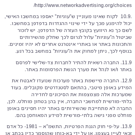
http://www.networkadvertising.org/choices/
.10.9 לקוח שאינו מעוניין ש”עוגיות” יאספו במחשבו האישי,
יכול להימנע מכך על ידי שינוי ההגדרות בדפדפן במחשבו.
לשם כך נא היוועץ בקובץ העזרה של הדפדפן. יש לזכור
שביטול ה”עוגיות” עלול לגרום לכך שחלק מהשירותים
והתכונות באתר או באתרי אינטרנט אחרים לא יהיו זמינים.
בנוסף לכך, ניתן למחוק את ה”עוגיות” במחשב בכל רגע.
11.9. החברה רשאית להתיר לחברות צד-שלישי לפרסם
באתר ו/או לנהל את מערך הגשת הפרסומות באתר.
12.9. החברה מיישמת באתר מערכות שנועדו לאבטח את
המידע באופן מיטבי, בהתאם לסטנדרטים מקובלים. בעוד
שמערכות אלה מצמצמות את הסיכונים לחדירה
בלתי-מורשית למחשבי החברה, אין בהן בטחון מוחלט. לכן,
החברה לא מתחייבת שהשירותים באתר יהיו חסינים באופן
מוחלט מפני גישה בלתי-מורשית למידע המאוחסן בהם.
13.9. על-פי חוק הגנת הפרטיות, התשמ”א – 1981- כל אדם
זכאי לעיין בעצמו, או על ידי בא-כוחו שהוסמך כדין בכתב או