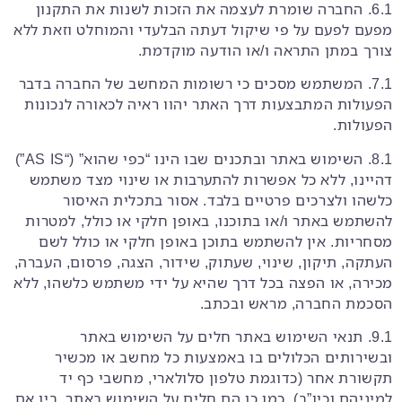
6.1. החברה שומרת לעצמה את הזכות לשנות את התקנון
מפעם לפעם על פי שיקול דעתה הבלעדי והמוחלט וזאת ללא
צורך במתן התראה ו/או הודעה מוקדמת.
7.1. המשתמש מסכים כי רשומות המחשב של החברה בדבר
הפעולות המתבצעות דרך האתר יהוו ראיה לכאורה לנכונות
הפעולות.
8.1. השימוש באתר ובתכנים שבו הינו “כפי שהוא” (“AS IS”)
דהיינו, ללא כל אפשרות להתערבות או שינוי מצד משתמש
כלשהו ולצרכים פרטיים בלבד. אסור בתכלית האיסור
להשתמש באתר ו/או בתוכנו, באופן חלקי או כולל, למטרות
מסחריות. אין להשתמש בתוכן באופן חלקי או כולל לשם
העתקה, תיקון, שינוי, שעתוק, שידור, הצגה, פרסום, העברה,
מכירה, או הפצה בכל דרך שהיא על ידי משתמש כלשהו, ללא
הסכמת החברה, מראש ובכתב.
9.1. תנאי השימוש באתר חלים על השימוש באתר
ובשירותים הכלולים בו באמצעות כל מחשב או מכשיר
תקשורת אחר (כדוגמת טלפון סלולארי, מחשבי כף יד
למיניהם וכיו”ב). כמו כן הם חלים על השימוש באתר, בין אם