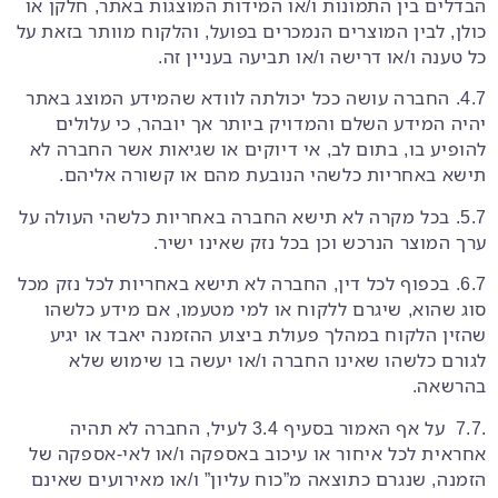
הבדלים בין התמונות ו/או המידות המוצגות באתר, חלקן או
כולן, לבין המוצרים הנמכרים בפועל, והלקוח מוותר בזאת על
כל טענה ו/או דרישה ו/או תביעה בעניין זה.
4.7. החברה עושה ככל יכולתה לוודא שהמידע המוצג באתר
יהיה המידע השלם והמדויק ביותר אך יובהר, כי עלולים
להופיע בו, בתום לב, אי דיוקים או שגיאות אשר החברה לא
תישא באחריות כלשהי הנובעת מהם או קשורה אליהם.
5.7. בכל מקרה לא תישא החברה באחריות כלשהי העולה על
ערך המוצר הנרכש וכן בכל נזק שאינו ישיר.
6.7. בכפוף לכל דין, החברה לא תישא באחריות לכל נזק מכל
סוג שהוא, שיגרם ללקוח או למי מטעמו, אם מידע כלשהו
שהזין הלקוח במהלך פעולת ביצוע ההזמנה יאבד או יגיע
לגורם כלשהו שאינו החברה ו/או יעשה בו שימוש שלא
בהרשאה.
.7.7 על אף האמור בסעיף 3.4 לעיל, החברה לא תהיה
אחראית לכל איחור או עיכוב באספקה ו/או לאי-אספקה של
הזמנה, שנגרם כתוצאה מ”כוח עליון” ו/או מאירועים שאינם