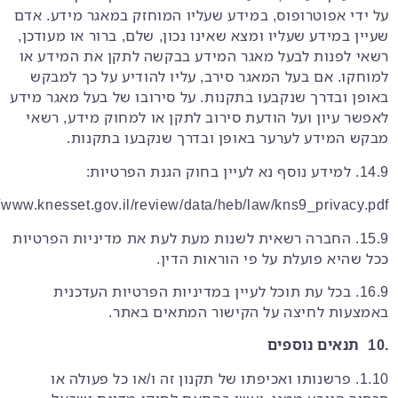
על ידי אפוטרופוס, במידע שעליו המוחזק במאגר מידע. אדם
שעיין במידע שעליו ומצא שאינו נכון, שלם, ברור או מעודכן,
רשאי לפנות לבעל מאגר המידע בבקשה לתקן את המידע או
למוחקו. אם בעל המאגר סירב, עליו להודיע על כך למבקש
באופן ובדרך שנקבעו בתקנות. על סירובו של בעל מאגר מידע
לאפשר עיון ועל הודעת סירוב לתקן או למחוק מידע, רשאי
מבקש המידע לערער באופן ובדרך שנקבעו בתקנות.
14.9. למידע נוסף נא לעיין בחוק הגנת הפרטיות:
//www.knesset.gov.il/review/data/heb/law/kns9_privacy.pdf
15.9. החברה רשאית לשנות מעת לעת את מדיניות הפרטיות
ככל שהיא פועלת על פי הוראות הדין.
16.9. בכל עת תוכל לעיין במדיניות הפרטיות העדכנית
באמצעות לחיצה על הקישור המתאים באתר.
.10
תנאים נוספים
1.10. פרשנותו ואכיפתו של תקנון זה ו/או כל פעולה או