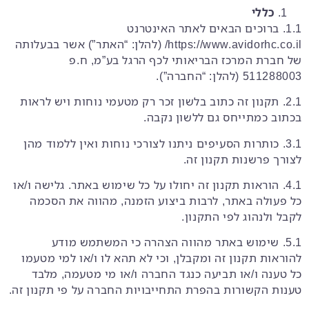
כללי
1.1. ברוכים הבאים לאתר האינטרנט
https://www.avidorhc.co.il/ (להלן: “האתר”) אשר בבעלותה
של חברת המרכז הבריאותי לכף הרגל בע”מ, ח.פ
511288003 (להלן: “החברה”).
2.1. תקנון זה כתוב בלשון זכר רק מטעמי נוחות ויש לראות
בכתוב כמתייחס גם ללשון נקבה.
3.1. כותרות הסעיפים ניתנו לצורכי נוחות ואין ללמוד מהן
לצורך פרשנות תקנון זה.
4.1. הוראות תקנון זה יחולו על כל שימוש באתר. גלישה ו/או
כל פעולה באתר, לרבות ביצוע הזמנה, מהווה את הסכמה
לקבל ולנהוג לפי התקנון.
5.1. שימוש באתר מהווה הצהרה כי המשתמש מודע
להוראות תקנון זה ומקבלן, וכי לא תהא לו ו/או למי מטעמו
כל טענה ו/או תביעה כנגד החברה ו/או מי מטעמה, מלבד
טענות הקשורות בהפרת התחייבויות החברה על פי תקנון זה.