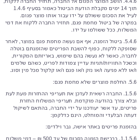
4.4.6. הושב המוצר הפגום אל החברה, תחזיר החברה ללקוח,
תוך 14 ימים מקבלת הודעת הביטול כאמור בסעיף ‎1.4.6
לעיל את הסכום ששולם על ידו עבור אותו מוצר פגום.
במקרה של ביטול מחמת פגם, תחזיר החברה ללקוח את דמי
המשלוח, ככל ששולמו על ידו.
5.4.6. ביטול הזמנה, אף אם נעשה מחמת פגם במוצר, לאחר
שסופקה ללקוח, כפוף להשבת הפריטים שהזמנתם בוטלה
לחברה, כאשר לא נעשה בהם שימוש, באריזתם המקורית,
וכשכל התוויות/תגיות עדיין צמודות לפריט, כשהם שלמים
ו/או ללא פגיעה ו/או נזק ו/או פגם ו/או קלקול מכל מין וסוג.
5.6. החלפת מוצרים שלא מחמת פגם:
1.5.6. החברה רשאית לעדכן את תעריפי ההחזרות מעת לעת
ובלא צורך בהודעה מוקדמת. תעריפי המשלוח החזרת
פריטים, עד אשר יעודכנו על ידי החברה, בהתאם לשיקול
דעתה הבלעדי והמוחלט, הינם כדלקמן:
בהזמנת פריטים באתר אישה, גבר וילדים:
1.1.5.6. ברכישת הזמנה בסכום של עד 500 ₪ – דמי משלוח