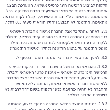
הלקוח לביצוע הרכישה הינו כרטיס אשראי, המערכת תבצע
אימות פרטי כרטיס האשראי באמצעות חברת הסליקה. ככל
שההזמנה לא אושרה ע”י חברת האשראי, יקבל הלקוח הודעה
מתאימה, ההזמנה לא תבוצע ויחולו הוראות סעיף 8.3 להלן.
7.3. לאחר שהתקבל אצל החברה אישור מחברת האשראי
בגין ההזמנה, והחברה וידאה כי הפריט קיים במלאי, תישלח
ללקוח הודעת דואר אלקטרוני לכתובת שהוזנה בעת מילוי
טופס ההזמנה על ביצוע ההזמנה (להלן: “אישור ההזמנה”).
8.3. למען הסר ספק יובהר כי הזמנה תאושר בכפוף ל:
1.8.3. באם אמצעי התשלום שנבחר על ידי הלקוח לביצוע
הרכישה הינו כרטיס אשראי – אימות פרטי האשראי וקבלת
אישור על ביצוע התשלום מאת חברת האשראי אצל החברה.
ללא אישור חברת האשראי כאמור, ההזמנה לא תאושר
והחברה לא תהיה מחויבת כלפי הלקוח בשום דרך לרבות לא
בשמירת המוצר במלאי.
2.8.3. זמינות המוצר במלאי החברה במועד ביצוע ההזמנה.
מובהר כי החברה אינה מתחייבת להחזיק מלאי של כל