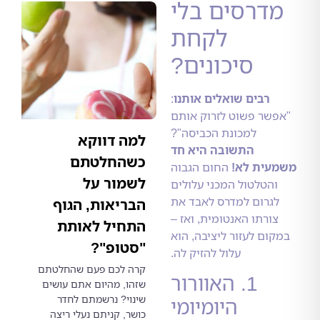
דרסים בלי
לקחת
סיכונים?
רבים שואלים אותנו
:
שר פשוט לזרוק אותם
למכונת הכביסה"?
למה דווקא
התשובה היא חד
כשהחלטתם
ית לא!
החום הגבוה
לשמור על
הטלטול המכני עלולים
גרום למדרס לאבד את
הבריאות, הגוף
ורתו האנטומית, ואז –
התחיל לאותת
ום לעזור ליציבה, הוא
"סטופ"?
עלול להזיק לה.
קרה לכם פעם שהחלטתם
1. האוורור
שזהו, מהיום אתם עושים
שינוי? נרשמתם לחדר
היומיומי
כושר, קניתם נעלי ריצה