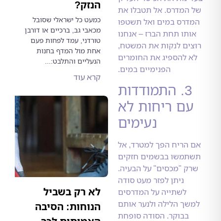
הנזק?
המדרס. אל תטבלו את
כמעט כל ישראלי שסובל
רס במים ואל תשטפו
מכאבי גב, ברכיים או דורבן
תו תחת הברז – אנחנו
טורדני, עמד לפחות פעם
ים לנקות את המשטח,
אחת מול המדף בחנות
 להספיג את החומרים
הנעליים והתלבט:...
הפנימיים במים.
קרא עוד
3. התמודדות
ם ריחות לא
נעימים
הריח הפך למטרד, אל
משו בבשמים חזקים
 "מכסים" על הבעיה.
ניתן לפזר מעט סודה
לא רק בשביל
לשתייה על המדרסים
ך הלילה ולנער אותם
הנוחות: הסיבה
בבוקר. הסודה סופחת