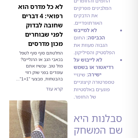
החמים והחומרים
לא כל מדרס הוא
המלבינים מפרקים
רפואי: 4 דברים
את הדבקים
האורתופדיים.
שחובה לבדוק
לא למייבש
לפני שבוחרים
הכביסה:
החום
מכון מדרסים
הגבוה מעוות את
הפלסטיק והסיליקון.
החלטתם סוף סוף לטפל
בכאבי הגב או הרגליים?
לא לייבוש על
מזל טוב. עכשיו אתם
רדיאטור או בשמש
עומדים בפני שוק רווי
ישירה:
שינויי
בהבטחות, מבצעי "1+1"...
טמפרטורה קיצוניים
קרא עוד
פוגעים באלסטיות
של החומר.
בלנות היא
ם המשחק