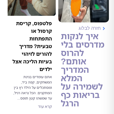
פלטפוס, קריסת
רה לבלוג
קרסול או
יך לנקות
התפתחות
רסים בלי
טבעית? מדריך
להרוס
להורים לזיהוי
אותם?
בעיות הליכה אצל
המדריך
ילדים
המלא
אתם עומדים בגינת
המשחקים, קפה ביד,
שמירה על
ומסתכלים על הילד רץ בין
ריאות כף
המתקנים. הכל נראה רגיל,
עד שמשהו קטן תופס...
הרגל
קרא עוד