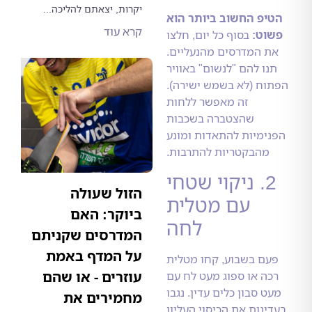
יקרות, יצאתם להליכה...
פ החשוב ביותר הוא
קרא עוד
ט:
בסוף כל יום, חלצו
 המדרסים מהנעליים.
ו להם "לנשום" באוויר
ח (לא בשמש ישירה).
זה מאפשר ללחות
שהצטברה בשכבות
מיות להתאדות ומונע
הבקטריות להתרבות.
2. ניקוי שטחי
הזול שעולה
עם מטלית
ביוקר: האם
לחה
המדרסים שקניתם
על המדף באמת
ם בשבוע, קחו מטלית
עוזרים - או שהם
ה או ספוג מעט לח עם
 סבון כלים עדין. נגבו
מחמירים את
נות את הכיסוי העליון