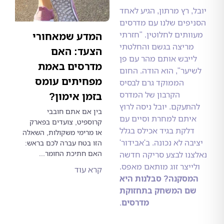
, רץ מרתון, הגיע לאחד
פים שלנו עם מדרסים
ותים לחלוטין. "חזרתי
המדע שמאחורי
ריצה בגשם והחלטתי
הצעד: האם
יבש אותם מהר עם פן
מדרסים באמת
ער", הוא הודה. החום
מפחיתים עומס
הממוקד גרם לבסיס
הקרבון של המדרס
בזמן אימון?
תעקם. יובל ניסה לרוץ
בין אם אתם חובבי
יתם למחרת וסיים עם
קרוספיט, צועדים בפארק
לקת בגיד אכילס בגלל
או מרימי משקולות, השאלה
ה לא נכונה. ב'אבידור'
הזו בטח עברה לכם בראש:
האם חתיכת החומר...
נו לבצע סריקה חדשה
ייצר זוג מותאם מאפס.
קרא עוד
סקנה? סבלנות היא
ם המשחק בתחזוקת
מדרסים
.