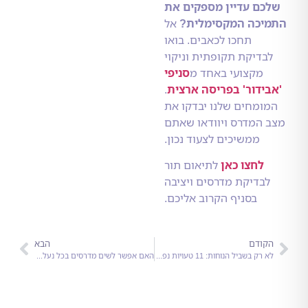
ם עדיין מספקים את
כה המקסימלית?
אל
תחכו לכאבים. בואו
דיקת תקופתית וניקוי
מקצועי באחד מ
סניפי
דור' בפריסה ארצית
.
מחים שלנו יבדקו את
המדרס ויוודאו שאתם
ממשיכים לצעוד נכון.
לחצו כאן
לתיאום תור
בדיקת מדרסים ויציבה
בסניף הקרוב אליכם.
ודם
הבא
לא רק בשביל הנוחות: 11 טעויות נפוצות שאתם עושים כשאתם קונים מדרסים
האם אפשר לשים מדרסים בכל נעל? האמת שלא מספרים לכם