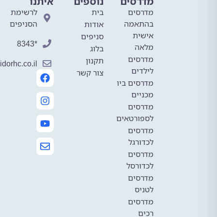
מדרסים
נוספים
איתנו
מדרסים
בית
לרשימת
בהתאמה
הסניפים
אודות
אישית
סניפים
*8343
מלאה
בלוג
מדרסים
תקנון
mail@avidorhc.co.il
לילדים
צור קשר
מדרסים ביו
מכניים
מדרסים
לספורטאים
מדרסים
לכדורגל
מדרסים
לכדורסל
מדרסים
לטניס
מדרסים
רכים