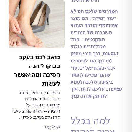
הרפואית שלו.
דרסים שלכם הם לא
וד רפידה". הם מוצר
רתופדי מורכב העשוי
משכבות של חומרים
מתקדמים – החל
מפולימרים בולמי
ועים, דרך סיבי פחמן
כואב לכם בעקב
(קרבון) ועד לכיסויים
בבוקר? הנה
נטי-בקטריאליים. כדי
הסיבה ומה אפשר
שהם ימשיכו לתמוך
ביציבה שלכם ולמנוע
לעשות
ות, עליכם לדעת איך
הבוקר רק התחיל, אתם
לתחזק אותם נכון.
מורידים את הרגליים
מהמיטה ודורכים על
הרצפה – ואז זה קורה. כאב
חד וצורב בעקב, כאילו...
למה בכלל
קרא עוד
ריך לנקות