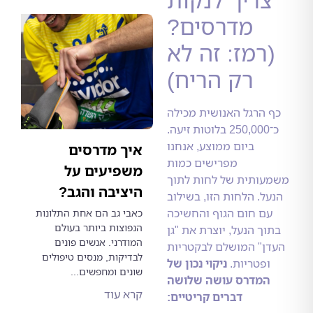
מדרסים?
רמז: זה לא
רק הריח)
הרגל האנושית מכילה
כ־250,000 בלוטות זיעה.
ביום ממוצע, אנחנו
איך מדרסים
מפרישים כמות
משפיעים על
ותית של לחות לתוך
היציבה והגב?
ל. הלחות הזו, בשילוב
ם חום הגוף והחשיכה
כאבי גב הם אחת התלונות
הנפוצות ביותר בעולם
ך הנעל, יוצרת את "גן
המודרני. אנשים פונים
ן" המושלם לבקטריות
לבדיקות, מנסים טיפולים
פטריות.
ניקוי נכון של
שונים ומחפשים...
מדרס עושה שלושה
קרא עוד
דברים קריטיים: