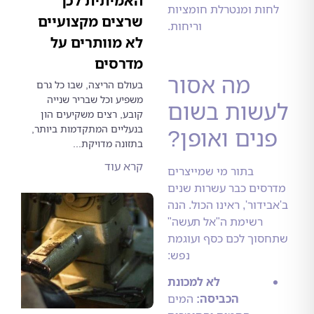
האמיתית לכך
ות ומנטרלת חומציות
שרצים מקצועיים
וריחות.
לא מוותרים על
מדרסים
מה אסור
בעולם הריצה, שבו כל גרם
משפיע וכל שבריר שנייה
שות בשום
קובע, רצים משקיעים הון
בנעליים המתקדמות ביותר,
נים ואופן?
בתזונה מדויקת...
קרא עוד
בתור מי שמייצרים
סים כבר עשרות שנים
ידור', ראינו הכול. הנה
רשימת ה"אל תעשה"
וך לכם כסף ועוגמת
נפש:
לא למכונת
הכביסה:
המים