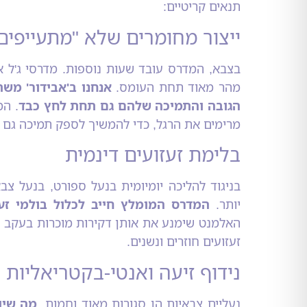
תנאים קריטיים:
ייצור מחומרים שלא "מתעייפים
בצבא, המדרס עובד שעות נוספות. מדרסי ג'ל א
מהר מאוד תחת העומס.
אנחנו ב'אבידור' מש
הגובה והתמיכה שלהם גם תחת לחץ כבד
. המ
מרימים את הרגל, כדי להמשיך לספק תמיכה גם 
בלימת זעזועים דינמית
בניגוד להליכה יומיומית בנעל ספורט, בנעל 
יותר.
המדרס המומלץ חייב לכלול בולמי זע
האלמנט שימנע את אותן דקירות מוכרות בעקב שמ
זעזועים חוזרים ונשנים.
נידוף זיעה ואנטי-בקטריאליות
נעליים צבאיות הן סגורות מאוד וחמות,
מה שיו