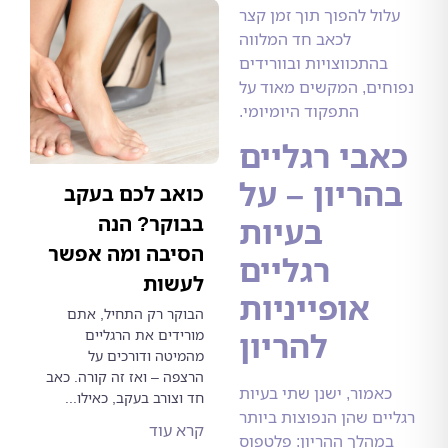
ול להפוך תוך זמן קצר
לכאב חד המלווה
התכווצויות ובוורידים
ים, המקשים מאוד על
התפקוד היומיומי.
בי רגליים
ריון – על
כואב לכם בעקב
בבוקר? הנה
בעיות
הסיבה ומה אפשר
רגליים
לעשות
אופייניות
הבוקר רק התחיל, אתם
להריון
מורידים את הרגליים
מהמיטה ודורכים על
הרצפה – ואז זה קורה. כאב
אמור, ישנן שתי בעיות
חד וצורב בעקב, כאילו...
ים שהן הנפוצות ביותר
קרא עוד
הלך ההריון: פלטפוס