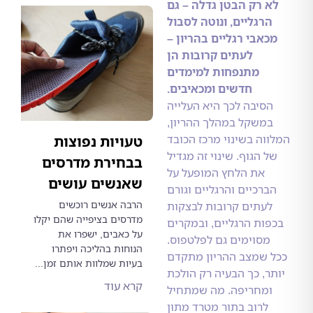
 רק הבטן גדלה – גם
רגליים, ונוטה לסבול
אבי רגליים בהריון –
לעתים קרובות הן
מתנפחות למימדים
חדשים ומכאיבים.
סיבה לכך היא העלייה
משקל במהלך ההריון,
וה בשינוי מרכז הכובד
טעויות נפוצות
 הגוף. שינוי זה מגדיל
בבחירת מדרסים
את הלחץ המופעל על
שאנשים עושים
רכיים והרגליים וגורם
הרבה אנשים רוכשים
עתים קרובות לבצקות
מדרסים בציפייה שהם יקלו
ות הרגליים, ובמקרים
על כאבים, ישפרו את
סוימים גם לפלטפוס.
הנוחות בהליכה ויפתרו
שמצב ההריון מתקדם
בעיות שמלוות אותם זמן...
, כך הבעיה רק הולכת
קרא עוד
מחריפה. מה שמתחיל
לרוב בתור מטרד מתון