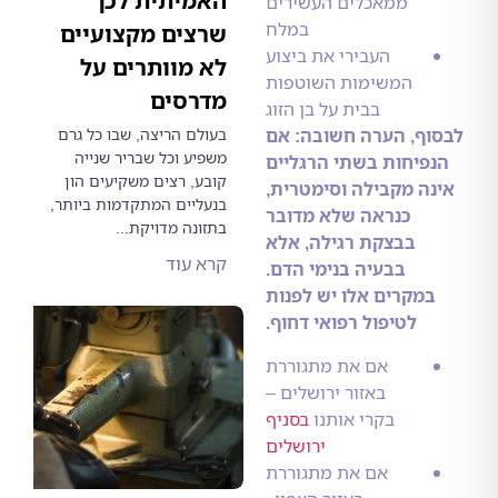
האמיתית לכך
ממאכלים העשירים
במלח
שרצים מקצועיים
העבירי את ביצוע
לא מוותרים על
המשימות השוטפות
מדרסים
בבית על בן הזוג
בעולם הריצה, שבו כל גרם
ף, הערה חשובה: אם
משפיע וכל שבריר שנייה
יחות בשתי הרגליים
קובע, רצים משקיעים הון
ה מקבילה וסימטרית,
בנעליים המתקדמות ביותר,
כנראה שלא מדובר
בתזונה מדויקת...
בבצקת רגילה, אלא
קרא עוד
בבעיה בנימי הדם.
מקרים אלו יש לפנות
לטיפול רפואי דחוף.
אם את מתגוררת
באזור ירושלים –
בקרי אותנו
בסניף
ירושלים
אם את מתגוררת