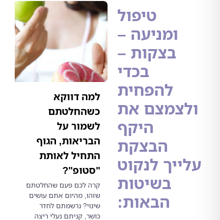
טיפול
ומניעה –
בצקות –
בכדי
להפחית
למה דווקא
לצמצם את
כשהחלטתם
היקף
לשמור על
הבריאות, הגוף
הבצקת
התחיל לאותת
ייך לנקוט
"סטופ"?
בשיטות
קרה לכם פעם שהחלטתם
שזהו, מהיום אתם עושים
הבאות:
שינוי? נרשמתם לחדר
כושר, קניתם נעלי ריצה