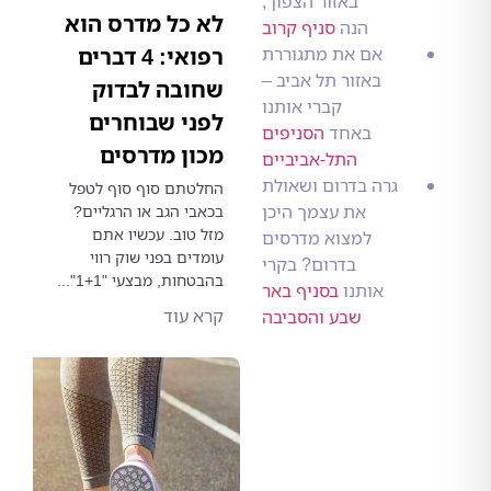
באזור הצפון ,
לא כל מדרס הוא
הנה
סניף קרוב
אם את מתגוררת
רפואי: 4 דברים
באזור תל אביב –
שחובה לבדוק
קברי אותנו
לפני שבוחרים
באחד
הסניפים
מכון מדרסים
התל-אביביים
גרה בדרום ושאולת
החלטתם סוף סוף לטפל
את עצמך היכן
בכאבי הגב או הרגליים?
מזל טוב. עכשיו אתם
למצוא מדרסים
עומדים בפני שוק רווי
בדרום? בקרי
בהבטחות, מבצעי "1+1"...
אותנו
בסניף באר
קרא עוד
שבע והסביבה