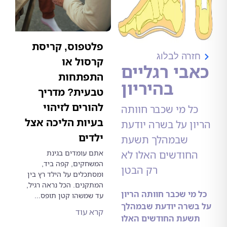
פלטפוס, קריסת
רה לבלוג
קרסול או
בי רגליים
התפתחות
בהיריון
טבעית? מדריך
להורים לזיהוי
ל מי שכבר חוותה
בעיות הליכה אצל
ן על בשרה יודעת
ילדים
שבמהלך תשעת
חודשים האלו לא
אתם עומדים בגינת
המשחקים, קפה ביד,
רק הבטן
ומסתכלים על הילד רץ בין
המתקנים. הכל נראה רגיל,
מי שכבר חוותה הריון
עד שמשהו קטן תופס...
שרה יודעת שבמהלך
קרא עוד
שעת החודשים האלו