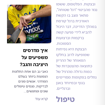
קות. הפלטפוס, ששמו
מהביטוי “רגל שטוחה”,
מתאר מצב בו הקשת
האורכית ברגל קורסת
ך הדריכה, דבר היכול
הביא לידי פגיעה קשה
ברקמות וברצועות
הסמוכות.
הבצקת היא נפיחות
איך מדרסים
שמופיעה לרוב בחלקו
משפיעים על
המאוחר של ההריון
היציבה והגב?
תוצאה מהצטברות של
מות גדולה מהרגיל של
כאבי גב הם אחת התלונות
הנפוצות ביותר בעולם
ים במקומות מסויימים
המודרני. אנשים פונים
בגוף ובמיוחד באגן
לבדיקות, מנסים טיפולים
וברגליים.
שונים ומחפשים...
טיפול
קרא עוד