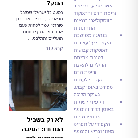
הנזק?
אשר יסייעו בשיפור
כמעט כל ישראלי שסובל
זרימת הדם והתפקוד
מכאבי גב, ברכיים או דורבן
הווסקולארי בגפיים
טורדני, עמד לפחות פעם
התחתונות
אחת מול המדף בחנות
בנהיגה ממושכת
הנעליים והתלבט:...
הקפידי על עצירות
קרא עוד
והפסקות קבועות
לטובת מתיחת
הרגליים להאצת
זרימת הדם
הקפידי לעשות
ספורט באופן קבוע,
בעיקר הליכה
הקפידי לשתות
באופן תדיר והימנעי
מהתייבשויות
לא רק בשביל
הקפידי על תפריט
הנוחות: הסיבה
מאוזן ובריא והימנעי