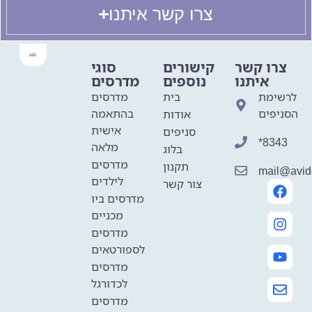
צרו קשר איתנו
צרו קשר
קישורים
סוגי
איתנו
נוספים
מדרסים
לרשימת
בית
מדרסים
הסניפים
בהתאמה
אודות
אישית
סניפים
*8343
מלאה
בלוג
מדרסים
תקנון
mail@avido
לילדים
צור קשר
מדרסים ביו
מכניים
מדרסים
לספורטאים
מדרסים
לכדורגל
מדרסים