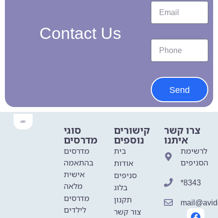
Contact Us
Send
צרו קשר
קישורים
סוגי
איתנו
נוספים
מדרסים
לרשימת
בית
מדרסים
הסניפים
בהתאמה
אודות
אישית
סניפים
*8343
מלאה
בלוג
מדרסים
תקנון
mail@avido
לילדים
צור קשר