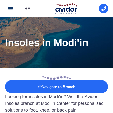
HE
About Avidor
Avidor medical
Contact Us
Insoles in Modi'in
Navigate to Branch
Looking for insoles in Modi’in? Visit the Avidor
Insoles branch at Modi’in Center for personalized
solutions to foot, knee, or back pain.