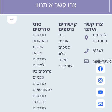
צרו קשר איתנו
צרו קשר
קישורים
סוגי
איתנו
נוספים
מדרסים
לרשימת
בית
מדרסים
הסניפים
בהתאמה
אודות
אישית
סניפים
*8343
מלאה
בלוג
מדרסים
תקנון
mail@avido
לילדים
צור קשר
מדרסים ביו
מכניים
מדרסים
לספורטאים
מדרסים
לכדורגל
מדרסים