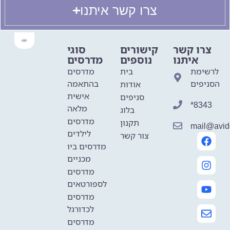
צרו קשר איתנו
צרו קשר
קישורים
סוגי
איתנו
נוספים
מדרסים
לרשימת
בית
מדרסים
הסניפים
בהתאמה
אודות
אישית
סניפים
*8343
מלאה
בלוג
מדרסים
תקנון
mail@avido
לילדים
צור קשר
מדרסים ביו
מכניים
מדרסים
לספורטאים
מדרסים
לכדורגל
מדרסים