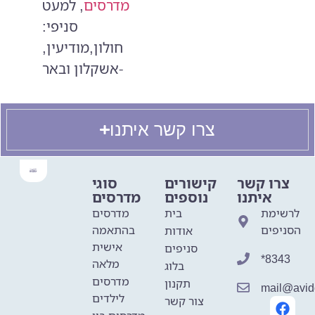
מדרסים
, למעט
סניפי:
חולון,מודיעין,
אשקלון ובאר-
צרו קשר איתנו
צרו קשר
קישורים
סוגי
איתנו
נוספים
מדרסים
לרשימת
בית
מדרסים
הסניפים
בהתאמה
אודות
אישית
סניפים
*8343
מלאה
בלוג
מדרסים
תקנון
mail@avido
לילדים
צור קשר